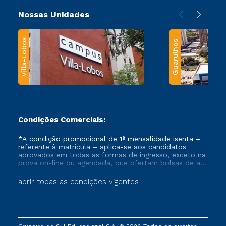
Nossas Unidades
Villa-Lobos
Guarulhos
Condições Comerciais:
*A condição promocional de 1ª mensalidade isenta –
referente à matrícula – aplica-se aos candidatos
aprovados em todas as formas de ingresso, exceto na
prova on-line ou agendada, que ofertam bolsas de até
50% de desconto, ambos ingressantes no semestre
vigente, que ainda não tenham efetivado e/ou não
abrir todas as condições vigentes
tenham cancelado ou trancado sua matrícula em uma
das Instituições da Cruzeiro do Sul Educacional, no
período de um ano. Tais condições não se aplicam
aos cursos de Medicina, e também para matriculados
via FIES, Prouni e outros programas governamentais, e