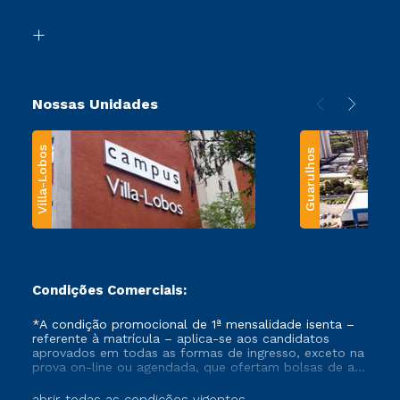
Segunda Graduação
Biblioteca
Transferência
Nossas Unidades
Villa-Lobos
Guarulhos
Condições Comerciais:
*A condição promocional de 1ª mensalidade isenta –
referente à matrícula – aplica-se aos candidatos
aprovados em todas as formas de ingresso, exceto na
prova on-line ou agendada, que ofertam bolsas de até
50% de desconto, ambos ingressantes no semestre
vigente, que ainda não tenham efetivado e/ou não