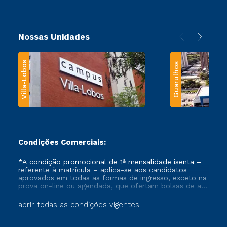
Nossas Unidades
Villa-Lobos
Guarulhos
Condições Comerciais:
*A condição promocional de 1ª mensalidade isenta –
referente à matrícula – aplica-se aos candidatos
aprovados em todas as formas de ingresso, exceto na
prova on-line ou agendada, que ofertam bolsas de até
50% de desconto, ambos ingressantes no semestre
vigente, que ainda não tenham efetivado e/ou não
abrir todas as condições vigentes
tenham cancelado ou trancado sua matrícula em uma
das Instituições da Cruzeiro do Sul Educacional, no
período de um ano. Tais condições não se aplicam