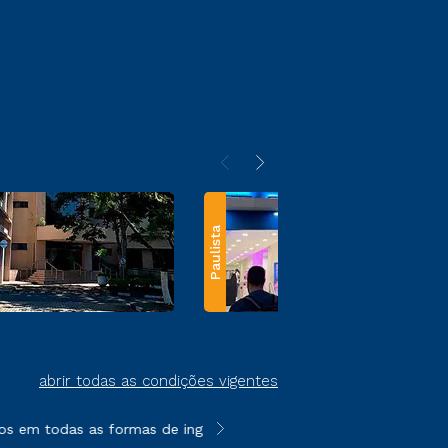
Paulista
abrir todas as condições vigentes
s em todas as formas de ingresso, exceto na prova on-line ou a
**Semipresencial e EAD são formato