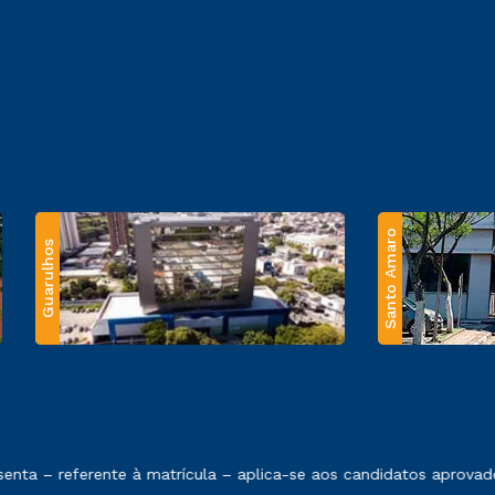
Santo Amaro
Guarulhos
 exposto no contrato de prestação de serviços.
ta – referente à matrícula – aplica-se aos candidatos aprovado