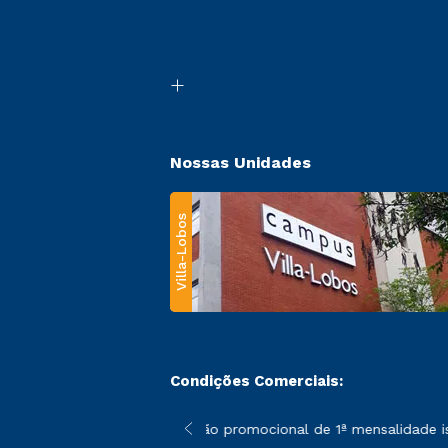
Nossas Unidades
Villa-Lobos
Condições Comerciais:
 poderão sofrer alterações nos períodos de rematrícula conforme
*A condição promocional de 1ª mensalidade isen