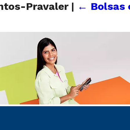
ntos-Pravaler
|
←
Bolsas 