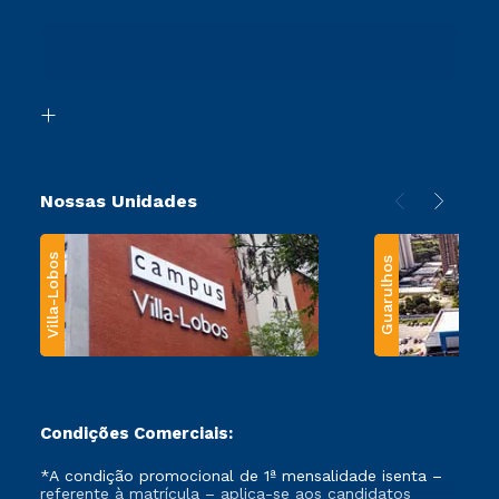
Sou Ex-Aluno
Ingresso via Enem
Canais de Atendimento
Retorne ao Curso
Acessibilidade
Segunda Graduação
Biblioteca
Transferência
Nossas Unidades
Villa-Lobos
Guarulhos
Condições Comerciais:
*A condição promocional de 1ª mensalidade isenta –
referente à matrícula – aplica-se aos candidatos