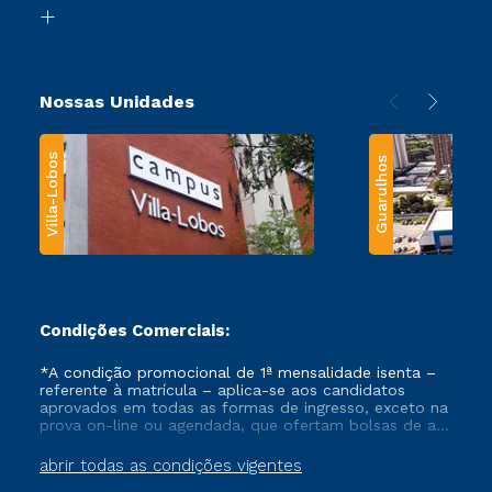
Biblioteca
Transferência
Nossas Unidades
Villa-Lobos
Guarulhos
Condições Comerciais:
*A condição promocional de 1ª mensalidade isenta –
referente à matrícula – aplica-se aos candidatos
aprovados em todas as formas de ingresso, exceto na
prova on-line ou agendada, que ofertam bolsas de até
50% de desconto, ambos ingressantes no semestre
vigente, que ainda não tenham efetivado e/ou não
abrir todas as condições vigentes
tenham cancelado ou trancado sua matrícula em uma