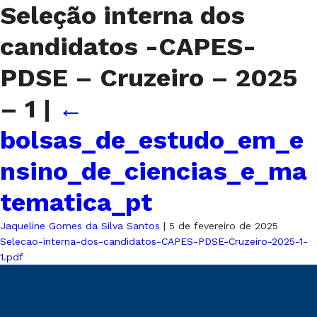
Seleção interna dos
candidatos -CAPES-
PDSE – Cruzeiro – 2025
– 1
|
←
bolsas_de_estudo_em_e
nsino_de_ciencias_e_ma
tematica_pt
Jaqueline Gomes da Silva Santos
|
5 de fevereiro de 2025
Selecao-interna-dos-candidatos-CAPES-PDSE-Cruzeiro-2025-1-
1.pdf