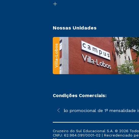
Nossas Unidades
Villa-Lobos
Condições Comerciais:
 poderão sofrer alterações nos períodos de rematrícula conforme
*A condição promocional de 1ª mensalidade ise
Cruzeiro do Sul Educacional S.A. © 2026 Todo
CNPJ: 62.984.091/0001-02 | Recredenciado pela 