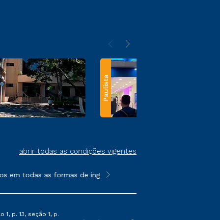
Paulista
abrir todas as condições vigentes
os em todas as formas de ingresso, exceto na prova on-line ou a
**Semipresencial e EAD são formato
1, p. 13, seção 1, p.