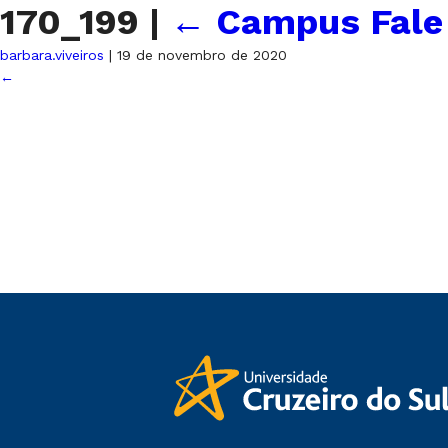
170_199
|
←
Campus Fale
barbara.viveiros
|
19 de novembro de 2020
←