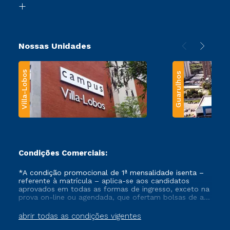
Transferência
Nossas Unidades
Villa-Lobos
Guarulhos
Condições Comerciais:
*A condição promocional de 1ª mensalidade isenta –
referente à matrícula – aplica-se aos candidatos
aprovados em todas as formas de ingresso, exceto na
prova on-line ou agendada, que ofertam bolsas de até
50% de desconto, ambos ingressantes no semestre
vigente, que ainda não tenham efetivado e/ou não
abrir todas as condições vigentes
tenham cancelado ou trancado sua matrícula em uma