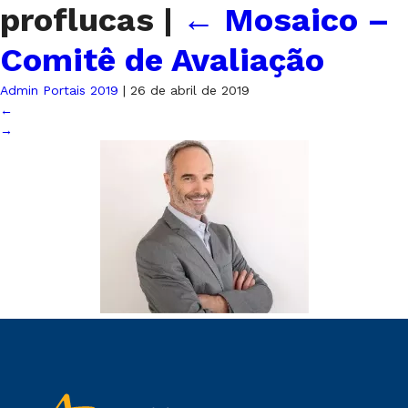
proflucas
|
←
Mosaico –
Comitê de Avaliação
Admin Portais 2019
|
26 de abril de 2019
←
→