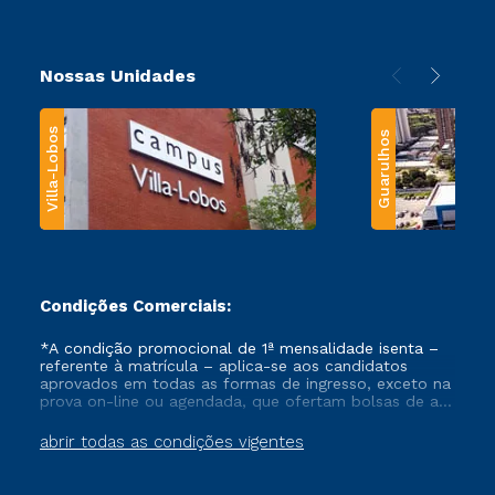
Nossas Unidades
Villa-Lobos
Guarulhos
Condições Comerciais:
*A condição promocional de 1ª mensalidade isenta –
referente à matrícula – aplica-se aos candidatos
aprovados em todas as formas de ingresso, exceto na
prova on-line ou agendada, que ofertam bolsas de até
50% de desconto, ambos ingressantes no semestre
vigente, que ainda não tenham efetivado e/ou não
abrir todas as condições vigentes
tenham cancelado ou trancado sua matrícula em uma
das Instituições da Cruzeiro do Sul Educacional, no
período de um ano. Tais condições não se aplicam