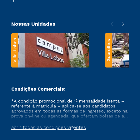
Nossas Unidades
Villa-Lobos
Guarulhos
Condições Comerciais:
*A condição promocional de 1ª mensalidade isenta –
referente à matrícula – aplica-se aos candidatos
aprovados em todas as formas de ingresso, exceto na
prova on-line ou agendada, que ofertam bolsas de até
50% de desconto, ambos ingressantes no semestre
vigente, que ainda não tenham efetivado e/ou não
abrir todas as condições vigentes
tenham cancelado ou trancado sua matrícula em uma
das Instituições da Cruzeiro do Sul Educacional, no