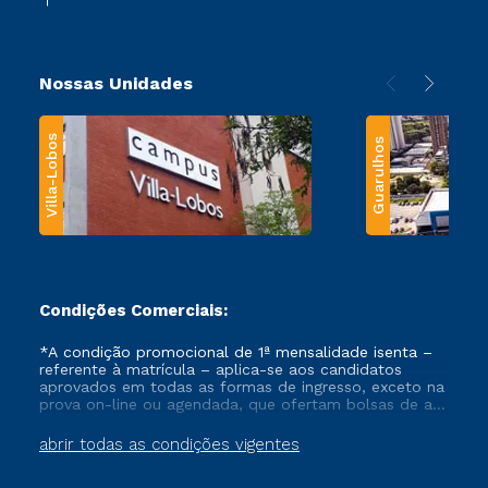
Nossas Unidades
Villa-Lobos
Guarulhos
Condições Comerciais:
*A condição promocional de 1ª mensalidade isenta –
referente à matrícula – aplica-se aos candidatos
aprovados em todas as formas de ingresso, exceto na
prova on-line ou agendada, que ofertam bolsas de até
50% de desconto, ambos ingressantes no semestre
vigente, que ainda não tenham efetivado e/ou não
abrir todas as condições vigentes
tenham cancelado ou trancado sua matrícula em uma
das Instituições da Cruzeiro do Sul Educacional, no