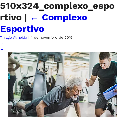
510x324_complexo_espo
rtivo
|
←
Complexo
Esportivo
Thiago Almeida
|
4 de novembro de 2019
←
→