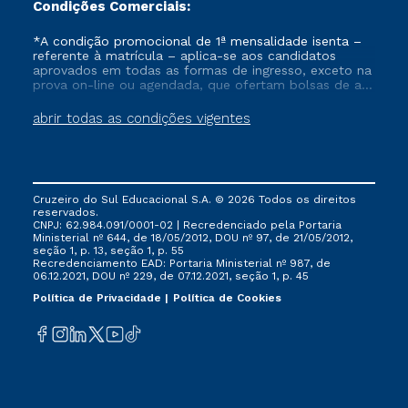
Condições Comerciais:
*A condição promocional de 1ª mensalidade isenta –
referente à matrícula – aplica-se aos candidatos
aprovados em todas as formas de ingresso, exceto na
prova on-line ou agendada, que ofertam bolsas de até
50% de desconto, ambos ingressantes no semestre
vigente, que ainda não tenham efetivado e/ou não
abrir todas as condições vigentes
tenham cancelado ou trancado sua matrícula em uma
das Instituições da Cruzeiro do Sul Educacional, no
período de um ano. Tais condições não se aplicam
aos cursos de Medicina, e também para matriculados
via FIES, Prouni e outros programas governamentais, e
Cruzeiro do Sul Educacional S.A. © 2026 Todos os direitos
não se acumula com nenhuma outra campanha
reservados.
ofertada pela Instituição.
CNPJ: 62.984.091/0001-02 | Recredenciado pela Portaria
Ministerial nº 644, de 18/05/2012, DOU nº 97, de 21/05/2012,
seção 1, p. 13, seção 1, p. 55
Recredenciamento EAD: Portaria Ministerial nº 987, de
06.12.2021, DOU nº 229, de 07.12.2021, seção 1, p. 45
Política de Privacidade
Política de Cookies