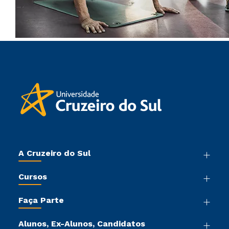
A Cruzeiro do Sul
Nossa História
Cursos
Sala de Imprensa
Graduação
Trabalhe Conosco
Faça Parte
Pós-graduação
Sou Colaborador
Vestibular Mérito
Cursos de Medicina
Tour Virtual
Alunos, Ex-Alunos, Candidatos
Vestibular Múltipla Escolha