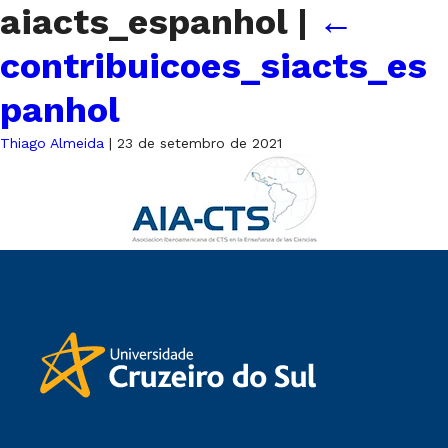
aiacts_espanhol
|
←
contribuicoes_siacts_es
panhol
Thiago Almeida
|
23 de setembro de 2021