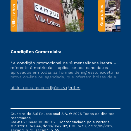
Villa-Lobos
Guarulhos
Condições Comerciais:
*A condição promocional de 1ª mensalidade isenta –
referente à matrícula – aplica-se aos candidatos
aprovados em todas as formas de ingresso, exceto na
prova on-line ou agendada, que ofertam bolsas de até
50% de desconto, ambos ingressantes no semestre
vigente, que ainda não tenham efetivado e/ou não
abrir todas as condições vigentes
tenham cancelado ou trancado sua matrícula em uma
das Instituições da Cruzeiro do Sul Educacional, no
período de um ano. Tais condições não se aplicam
aos cursos de Medicina, e também para matriculados
via FIES, Prouni e outros programas governamentais, e
Cruzeiro do Sul Educacional S.A. © 2026 Todos os direitos
não se acumula com nenhuma outra campanha
reservados.
ofertada pela Instituição.
CNPJ: 62.984.091/0001-02 | Recredenciado pela Portaria
Ministerial nº 644, de 18/05/2012, DOU nº 97, de 21/05/2012,
seção 1, p. 13, seção 1, p. 55