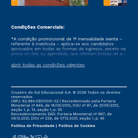
Condições Comerciais:
*A condição promocional de 1ª mensalidade isenta –
referente à matrícula – aplica-se aos candidatos
aprovados em todas as formas de ingresso, exceto na
prova on-line ou agendada, que ofertam bolsas de até
50% de desconto, ambos ingressantes no semestre
vigente, que ainda não tenham efetivado e/ou não
abrir todas as condições vigentes
tenham cancelado ou trancado sua matrícula em uma
das Instituições da Cruzeiro do Sul Educacional, no
período de um ano. Tais condições não se aplicam
aos cursos de Medicina, e também para matriculados
via FIES, Prouni e outros programas governamentais, e
Cruzeiro do Sul Educacional S.A. © 2026 Todos os direitos
não se acumula com nenhuma outra campanha
reservados.
ofertada pela Instituição.
CNPJ: 62.984.091/0001-02 | Recredenciado pela Portaria
Ministerial nº 644, de 18/05/2012, DOU nº 97, de 21/05/2012,
seção 1, p. 13, seção 1, p. 55
Recredenciamento EAD: Portaria Ministerial nº 987, de
06.12.2021, DOU nº 229, de 07.12.2021, seção 1, p. 45
Política de Privacidade
Política de Cookies