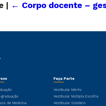
te
|
←
Corpo docente – ge
rsos
Faça Parte
duação
Vestibular Mérito
-graduação
Vestibular Múltipla Escolha
sos de Medicina
Vestibular Solidário