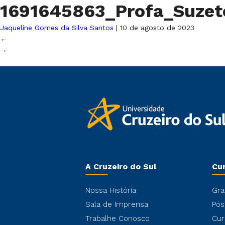
1691645863_Profa_Suze
Jaqueline Gomes da Silva Santos
|
10 de agosto de 2023
←
→
A Cruzeiro do Sul
Cu
Nossa História
Gra
Sala de Imprensa
Pós
Trabalhe Conosco
Cur