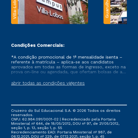
Villa-Lobos
Guarulhos
Condições Comerciais:
*A condição promocional de 1ª mensalidade isenta –
referente à matrícula – aplica-se aos candidatos
aprovados em todas as formas de ingresso, exceto na
prova on-line ou agendada, que ofertam bolsas de até
50% de desconto, ambos ingressantes no semestre
vigente, que ainda não tenham efetivado e/ou não
abrir todas as condições vigentes
tenham cancelado ou trancado sua matrícula em uma
das Instituições da Cruzeiro do Sul Educacional, no
período de um ano. Tais condições não se aplicam
aos cursos de Medicina, e também para matriculados
via FIES, Prouni e outros programas governamentais, e
Cruzeiro do Sul Educacional S.A. © 2026 Todos os direitos
não se acumula com nenhuma outra campanha
reservados.
ofertada pela Instituição.
CNPJ: 62.984.091/0001-02 | Recredenciado pela Portaria
Ministerial nº 644, de 18/05/2012, DOU nº 97, de 21/05/2012,
seção 1, p. 13, seção 1, p. 55
Recredenciamento EAD: Portaria Ministerial nº 987, de
06.12.2021, DOU nº 229, de 07.12.2021, seção 1, p. 45