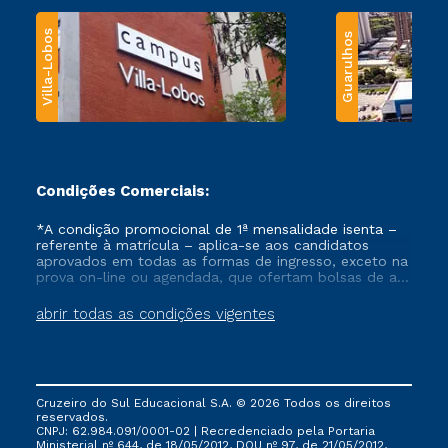
Villa-Lobos
Guarulhos
Condições Comerciais:
*A condição promocional de 1ª mensalidade isenta –
referente à matrícula – aplica-se aos candidatos
aprovados em todas as formas de ingresso, exceto na
prova on-line ou agendada, que ofertam bolsas de até
50% de desconto, ambos ingressantes no semestre
vigente, que ainda não tenham efetivado e/ou não
abrir todas as condições vigentes
tenham cancelado ou trancado sua matrícula em uma
das Instituições da Cruzeiro do Sul Educacional, no
período de um ano. Tais condições não se aplicam
aos cursos de Medicina, e também para matriculados
via FIES, Prouni e outros programas governamentais, e
Cruzeiro do Sul Educacional S.A. © 2026 Todos os direitos
não se acumula com nenhuma outra campanha
reservados.
ofertada pela Instituição.
CNPJ: 62.984.091/0001-02 | Recredenciado pela Portaria
Ministerial nº 644, de 18/05/2012, DOU nº 97, de 21/05/2012,