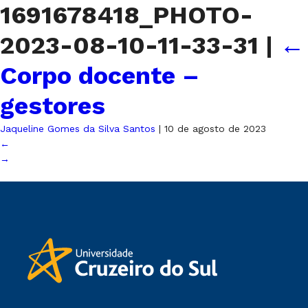
1691678418_PHOTO-
2023-08-10-11-33-31
|
←
Corpo docente –
gestores
Jaqueline Gomes da Silva Santos
|
10 de agosto de 2023
←
→