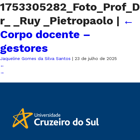
1753305282_Foto_Prof_D
r_ _Ruy _Pietropaolo
|
←
Corpo docente –
gestores
Jaqueline Gomes da Silva Santos
|
23 de julho de 2025
←
→