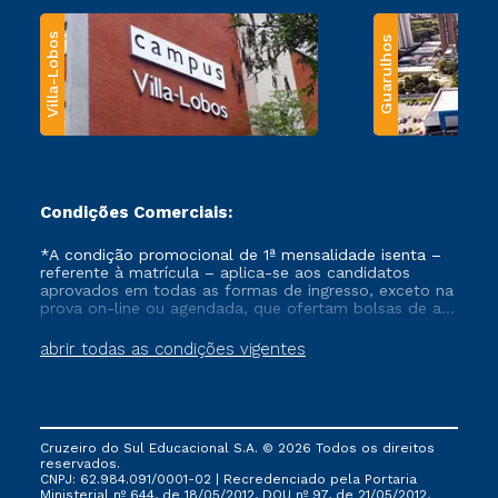
Villa-Lobos
Guarulhos
Condições Comerciais:
*A condição promocional de 1ª mensalidade isenta –
referente à matrícula – aplica-se aos candidatos
aprovados em todas as formas de ingresso, exceto na
prova on-line ou agendada, que ofertam bolsas de até
50% de desconto, ambos ingressantes no semestre
vigente, que ainda não tenham efetivado e/ou não
abrir todas as condições vigentes
tenham cancelado ou trancado sua matrícula em uma
das Instituições da Cruzeiro do Sul Educacional, no
período de um ano. Tais condições não se aplicam
aos cursos de Medicina, e também para matriculados
via FIES, Prouni e outros programas governamentais, e
Cruzeiro do Sul Educacional S.A. © 2026 Todos os direitos
não se acumula com nenhuma outra campanha
reservados.
ofertada pela Instituição.
CNPJ: 62.984.091/0001-02 | Recredenciado pela Portaria
Ministerial nº 644, de 18/05/2012, DOU nº 97, de 21/05/2012,