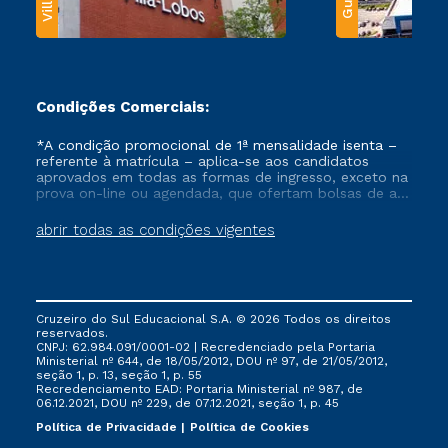
Condições Comerciais:
*A condição promocional de 1ª mensalidade isenta –
referente à matrícula – aplica-se aos candidatos
aprovados em todas as formas de ingresso, exceto na
prova on-line ou agendada, que ofertam bolsas de até
50% de desconto, ambos ingressantes no semestre
vigente, que ainda não tenham efetivado e/ou não
abrir todas as condições vigentes
tenham cancelado ou trancado sua matrícula em uma
das Instituições da Cruzeiro do Sul Educacional, no
período de um ano. Tais condições não se aplicam
aos cursos de Medicina, e também para matriculados
via FIES, Prouni e outros programas governamentais, e
Cruzeiro do Sul Educacional S.A. © 2026 Todos os direitos
não se acumula com nenhuma outra campanha
reservados.
ofertada pela Instituição.
CNPJ: 62.984.091/0001-02 | Recredenciado pela Portaria
Ministerial nº 644, de 18/05/2012, DOU nº 97, de 21/05/2012,
seção 1, p. 13, seção 1, p. 55
Recredenciamento EAD: Portaria Ministerial nº 987, de
06.12.2021, DOU nº 229, de 07.12.2021, seção 1, p. 45
Política de Privacidade
Política de Cookies