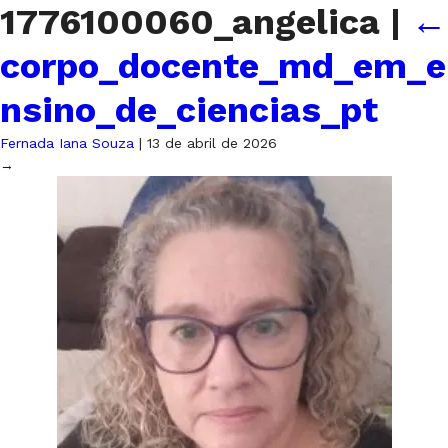
1776100060_angelica
|
←
corpo_docente_md_em_e
nsino_de_ciencias_pt
Fernada Iana Souza
|
13 de abril de 2026
→