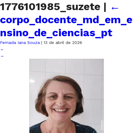
1776101985_suzete
|
←
corpo_docente_md_em_e
nsino_de_ciencias_pt
Fernada Iana Souza
|
13 de abril de 2026
←
→