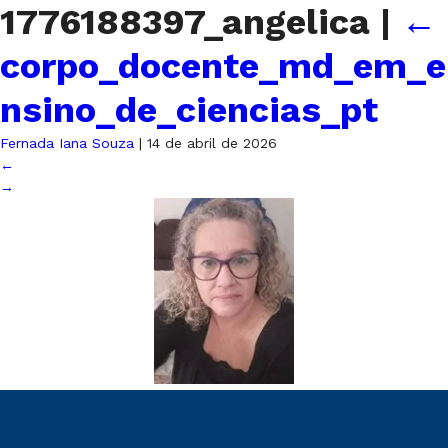
1776188397_angelica
|
←
corpo_docente_md_em_e
nsino_de_ciencias_pt
Fernada Iana Souza
|
14 de abril de 2026
←
→