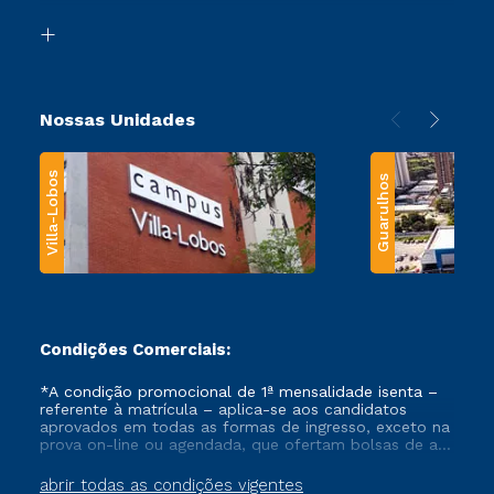
Biblioteca
Transferência
Nossas Unidades
Villa-Lobos
Guarulhos
Condições Comerciais:
*A condição promocional de 1ª mensalidade isenta –
referente à matrícula – aplica-se aos candidatos
aprovados em todas as formas de ingresso, exceto na
prova on-line ou agendada, que ofertam bolsas de até
50% de desconto, ambos ingressantes no semestre
vigente, que ainda não tenham efetivado e/ou não
abrir todas as condições vigentes