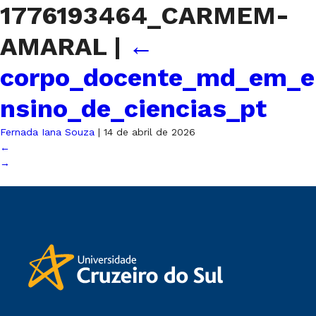
1776193464_CARMEM-
AMARAL
|
←
corpo_docente_md_em_e
nsino_de_ciencias_pt
Fernada Iana Souza
|
14 de abril de 2026
←
→