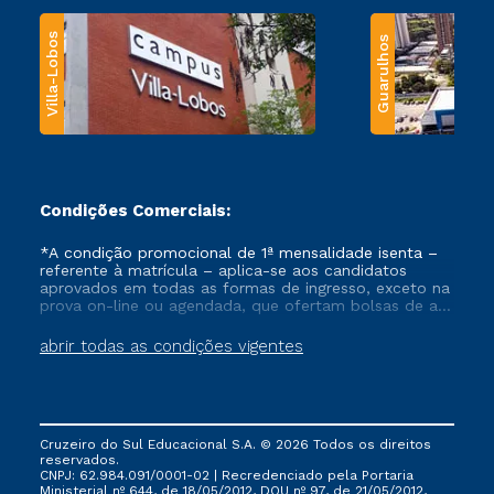
Villa-Lobos
Guarulhos
Condições Comerciais:
*A condição promocional de 1ª mensalidade isenta –
referente à matrícula – aplica-se aos candidatos
aprovados em todas as formas de ingresso, exceto na
prova on-line ou agendada, que ofertam bolsas de até
50% de desconto, ambos ingressantes no semestre
vigente, que ainda não tenham efetivado e/ou não
abrir todas as condições vigentes
tenham cancelado ou trancado sua matrícula em uma
das Instituições da Cruzeiro do Sul Educacional, no
período de um ano. Tais condições não se aplicam
aos cursos de Medicina, e também para matriculados
via FIES, Prouni e outros programas governamentais, e
Cruzeiro do Sul Educacional S.A. © 2026 Todos os direitos
não se acumula com nenhuma outra campanha
reservados.
ofertada pela Instituição.
CNPJ: 62.984.091/0001-02 | Recredenciado pela Portaria
Ministerial nº 644, de 18/05/2012, DOU nº 97, de 21/05/2012,