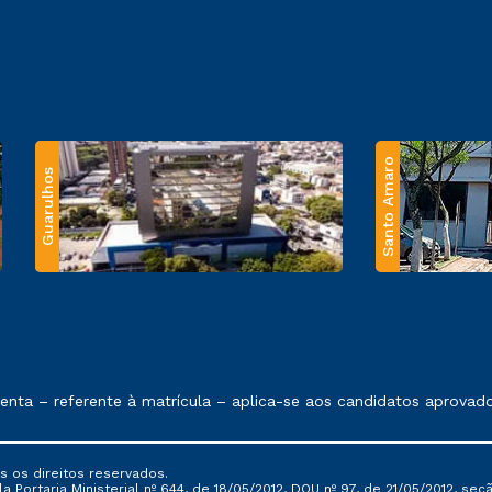
Santo Amaro
Guarulhos
 exposto no contrato de prestação de serviços.
ta – referente à matrícula – aplica-se aos candidatos aprovado
s os direitos reservados.
Portaria Ministerial nº 644, de 18/05/2012, DOU nº 97, de 21/05/2012, seção 