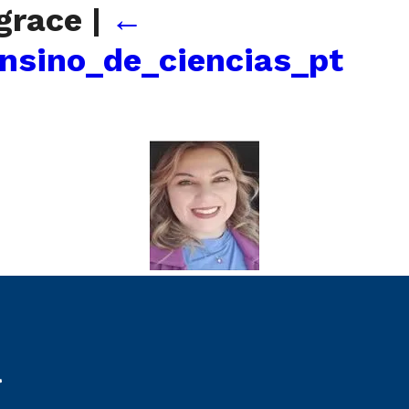
grace
|
←
sino_de_ciencias_pt