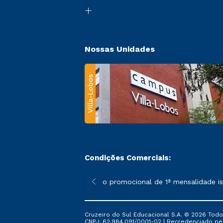
Nossas Unidades
Villa-Lobos
Condições Comerciais:
 poderão sofrer alterações nos períodos de rematrícula conforme
*A condição promocional de 1ª mensalidade isen
Cruzeiro do Sul Educacional S.A. © 2026 Todo
CNPJ: 62.984.091/0001-02 | Recredenciado pela 