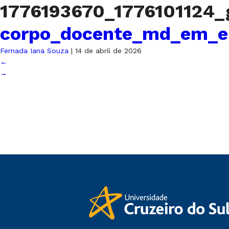
1776193670_1776101124_
corpo_docente_md_em_en
Fernada Iana Souza
|
14 de abril de 2026
←
→