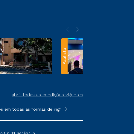
Paulista
abrir todas as condições vigentes
s em todas as formas de ingresso, exceto na prova on-line ou ag
**Semipresencial e EAD são formato
1, p. 13, seção 1, p.