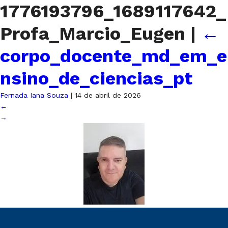
1776193796_1689117642_
Profa_Marcio_Eugen
|
←
corpo_docente_md_em_e
nsino_de_ciencias_pt
Fernada Iana Souza
|
14 de abril de 2026
←
→