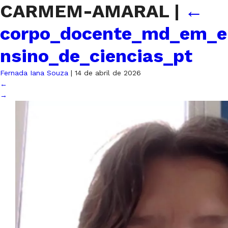
CARMEM-AMARAL
|
←
corpo_docente_md_em_e
nsino_de_ciencias_pt
Fernada Iana Souza
|
14 de abril de 2026
←
→