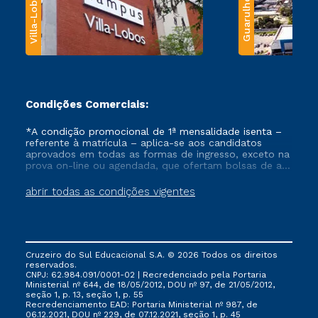
Villa-Lobos
Guarulhos
Condições Comerciais:
*A condição promocional de 1ª mensalidade isenta –
referente à matrícula – aplica-se aos candidatos
aprovados em todas as formas de ingresso, exceto na
prova on-line ou agendada, que ofertam bolsas de até
50% de desconto, ambos ingressantes no semestre
vigente, que ainda não tenham efetivado e/ou não
abrir todas as condições vigentes
tenham cancelado ou trancado sua matrícula em uma
das Instituições da Cruzeiro do Sul Educacional, no
período de um ano. Tais condições não se aplicam
aos cursos de Medicina, e também para matriculados
via FIES, Prouni e outros programas governamentais, e
Cruzeiro do Sul Educacional S.A. © 2026 Todos os direitos
não se acumula com nenhuma outra campanha
reservados.
ofertada pela Instituição.
CNPJ: 62.984.091/0001-02 | Recredenciado pela Portaria
Ministerial nº 644, de 18/05/2012, DOU nº 97, de 21/05/2012,
seção 1, p. 13, seção 1, p. 55
Recredenciamento EAD: Portaria Ministerial nº 987, de
06.12.2021, DOU nº 229, de 07.12.2021, seção 1, p. 45