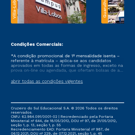
Villa-Lobos
Guarulhos
Condições Comerciais:
*A condição promocional de 1ª mensalidade isenta –
referente à matrícula – aplica-se aos candidatos
aprovados em todas as formas de ingresso, exceto na
prova on-line ou agendada, que ofertam bolsas de até
50% de desconto, ambos ingressantes no semestre
vigente, que ainda não tenham efetivado e/ou não
abrir todas as condições vigentes
tenham cancelado ou trancado sua matrícula em uma
das Instituições da Cruzeiro do Sul Educacional, no
período de um ano. Tais condições não se aplicam
aos cursos de Medicina, e também para matriculados
via FIES, Prouni e outros programas governamentais, e
Cruzeiro do Sul Educacional S.A. © 2026 Todos os direitos
não se acumula com nenhuma outra campanha
reservados.
ofertada pela Instituição.
CNPJ: 62.984.091/0001-02 | Recredenciado pela Portaria
Ministerial nº 644, de 18/05/2012, DOU nº 97, de 21/05/2012,
seção 1, p. 13, seção 1, p. 55
Recredenciamento EAD: Portaria Ministerial nº 987, de
06.12.2021, DOU nº 229, de 07.12.2021, seção 1, p. 45