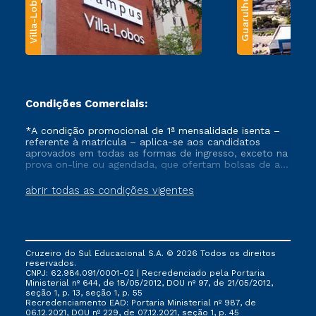
Villa-Lobos
Guarulhos
Condições Comerciais:
*A condição promocional de 1ª mensalidade isenta –
referente à matrícula – aplica-se aos candidatos
aprovados em todas as formas de ingresso, exceto na
prova on-line ou agendada, que ofertam bolsas de até
50% de desconto, ambos ingressantes no semestre
vigente, que ainda não tenham efetivado e/ou não
abrir todas as condições vigentes
tenham cancelado ou trancado sua matrícula em uma
das Instituições da Cruzeiro do Sul Educacional, no
período de um ano. Tais condições não se aplicam
aos cursos de Medicina, e também para matriculados
via FIES, Prouni e outros programas governamentais, e
Cruzeiro do Sul Educacional S.A. © 2026 Todos os direitos
não se acumula com nenhuma outra campanha
reservados.
ofertada pela Instituição.
CNPJ: 62.984.091/0001-02 | Recredenciado pela Portaria
Ministerial nº 644, de 18/05/2012, DOU nº 97, de 21/05/2012,
seção 1, p. 13, seção 1, p. 55
Recredenciamento EAD: Portaria Ministerial nº 987, de
06.12.2021, DOU nº 229, de 07.12.2021, seção 1, p. 45