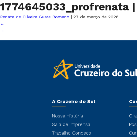
1774645033_profrenata
|
Renata de Oliveira Guare Romano
|
27 de março de 2026
←
→
A Cruzeiro do Sul
Cu
Nossa História
Gra
Sala de Imprensa
Pós
Trabalhe Conosco
Cur