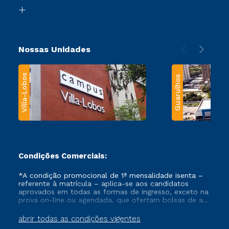
Biblioteca
Transferência
Nossas Unidades
Villa-Lobos
Guarulhos
Condições Comerciais:
*A condição promocional de 1ª mensalidade isenta –
referente à matrícula – aplica-se aos candidatos
aprovados em todas as formas de ingresso, exceto na
prova on-line ou agendada, que ofertam bolsas de até
50% de desconto, ambos ingressantes no semestre
vigente, que ainda não tenham efetivado e/ou não
abrir todas as condições vigentes
tenham cancelado ou trancado sua matrícula em uma