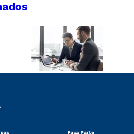
nados
rsos
Faça Parte