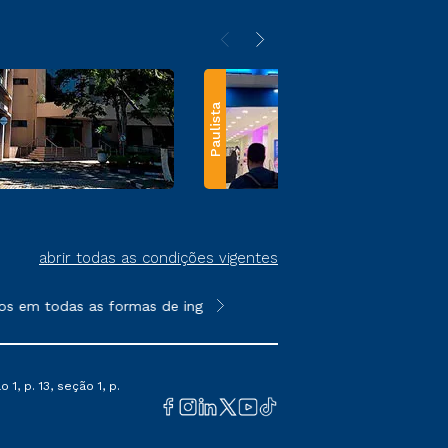
Paulista
abrir todas as condições vigentes
os em todas as formas de ingresso, exceto na prova on-line ou a
**Semipresencial e EAD são formato
1, p. 13, seção 1, p.