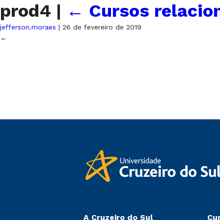
prod4
|
←
Cursos relacio
jefferson.moraes
|
26 de fevereiro de 2019
←
A Cruzeiro do Sul
Cu