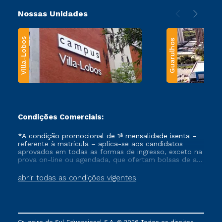
Nossas Unidades
Villa-Lobos
Guarulhos
Condições Comerciais:
*A condição promocional de 1ª mensalidade isenta –
referente à matrícula – aplica-se aos candidatos
aprovados em todas as formas de ingresso, exceto na
prova on-line ou agendada, que ofertam bolsas de até
50% de desconto, ambos ingressantes no semestre
vigente, que ainda não tenham efetivado e/ou não
abrir todas as condições vigentes
tenham cancelado ou trancado sua matrícula em uma
das Instituições da Cruzeiro do Sul Educacional, no
período de um ano. Tais condições não se aplicam
aos cursos de Medicina, e também para matriculados
via FIES, Prouni e outros programas governamentais, e