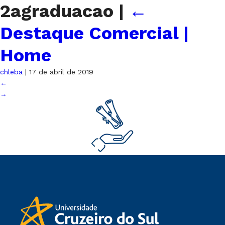
2agraduacao
|
←
Destaque Comercial |
Home
chleba
|
17 de abril de 2019
←
→