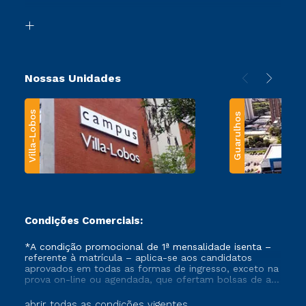
Segunda Graduação
Biblioteca
Transferência
Nossas Unidades
Villa-Lobos
Guarulhos
Condições Comerciais:
*A condição promocional de 1ª mensalidade isenta –
referente à matrícula – aplica-se aos candidatos
aprovados em todas as formas de ingresso, exceto na
prova on-line ou agendada, que ofertam bolsas de até
50% de desconto, ambos ingressantes no semestre
vigente, que ainda não tenham efetivado e/ou não
abrir todas as condições vigentes