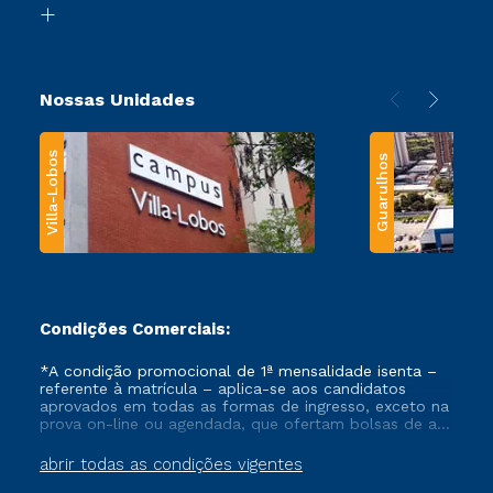
Transferência
Nossas Unidades
Villa-Lobos
Guarulhos
Condições Comerciais:
*A condição promocional de 1ª mensalidade isenta –
referente à matrícula – aplica-se aos candidatos
aprovados em todas as formas de ingresso, exceto na
prova on-line ou agendada, que ofertam bolsas de até
50% de desconto, ambos ingressantes no semestre
vigente, que ainda não tenham efetivado e/ou não
abrir todas as condições vigentes
tenham cancelado ou trancado sua matrícula em uma