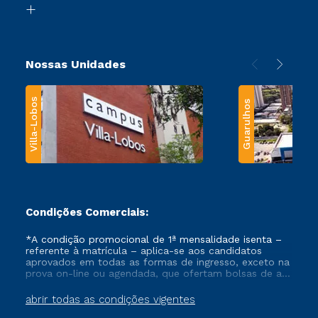
Transferência
Nossas Unidades
Villa-Lobos
Guarulhos
Condições Comerciais:
*A condição promocional de 1ª mensalidade isenta –
referente à matrícula – aplica-se aos candidatos
aprovados em todas as formas de ingresso, exceto na
prova on-line ou agendada, que ofertam bolsas de até
50% de desconto, ambos ingressantes no semestre
vigente, que ainda não tenham efetivado e/ou não
abrir todas as condições vigentes
tenham cancelado ou trancado sua matrícula em uma