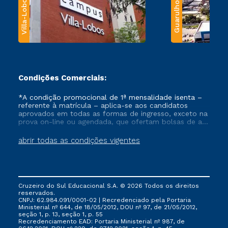
Villa-Lobos
Guarulhos
Condições Comerciais:
*A condição promocional de 1ª mensalidade isenta –
referente à matrícula – aplica-se aos candidatos
aprovados em todas as formas de ingresso, exceto na
prova on-line ou agendada, que ofertam bolsas de até
50% de desconto, ambos ingressantes no semestre
vigente, que ainda não tenham efetivado e/ou não
abrir todas as condições vigentes
tenham cancelado ou trancado sua matrícula em uma
das Instituições da Cruzeiro do Sul Educacional, no
período de um ano. Tais condições não se aplicam
aos cursos de Medicina, e também para matriculados
via FIES, Prouni e outros programas governamentais, e
Cruzeiro do Sul Educacional S.A. © 2026 Todos os direitos
não se acumula com nenhuma outra campanha
reservados.
ofertada pela Instituição.
CNPJ: 62.984.091/0001-02 | Recredenciado pela Portaria
Ministerial nº 644, de 18/05/2012, DOU nº 97, de 21/05/2012,
seção 1, p. 13, seção 1, p. 55
Recredenciamento EAD: Portaria Ministerial nº 987, de