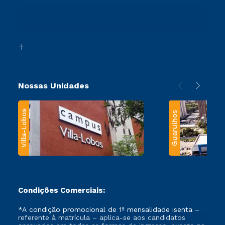
Ingresso via Enem
Canais de Atendimento
Retorne ao Curso
Acessibilidade
Segunda Graduação
Biblioteca
Transferência
Nossas Unidades
Villa-Lobos
Guarulhos
Condições Comerciais:
*A condição promocional de 1ª mensalidade isenta –
referente à matrícula – aplica-se aos candidatos