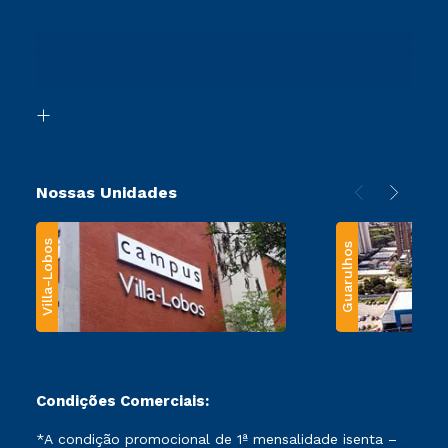
Cursos Profissionalizantes
Sou Ex-Aluno
Ingresso via Enem
Canais de Atendimento
Retorne ao Curso
Acessibilidade
Segunda Graduação
Biblioteca
Transferência
Nossas Unidades
Villa-Lobos
Guarulhos
Condições Comerciais:
*A condição promocional de 1ª mensalidade isenta –