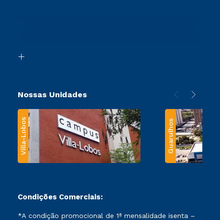
Cursos Profissionalizantes
Sou Ex-Aluno
Ingresso via Enem
Canais de Atendimento
Retorne ao Curso
Acessibilidade
Segunda Graduação
Biblioteca
Transferência
Nossas Unidades
Villa-Lobos
Guarulhos
Condições Comerciais:
*A condição promocional de 1ª mensalidade isenta –