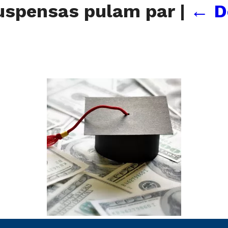
suspensas pulam par
|
←
D