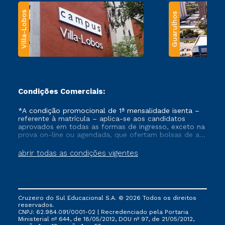
Villa-Lobos
Guarulhos
Condições Comerciais:
*A condição promocional de 1ª mensalidade isenta –
referente à matrícula – aplica-se aos candidatos
aprovados em todas as formas de ingresso, exceto na
prova on-line ou agendada, que ofertam bolsas de até
50% de desconto, ambos ingressantes no semestre
vigente, que ainda não tenham efetivado e/ou não
abrir todas as condições vigentes
tenham cancelado ou trancado sua matrícula em uma
das Instituições da Cruzeiro do Sul Educacional, no
período de um ano. Tais condições não se aplicam
aos cursos de Medicina, e também para matriculados
via FIES, Prouni e outros programas governamentais, e
Cruzeiro do Sul Educacional S.A. © 2026 Todos os direitos
não se acumula com nenhuma outra campanha
reservados.
ofertada pela Instituição.
CNPJ: 62.984.091/0001-02 | Recredenciado pela Portaria
Ministerial nº 644, de 18/05/2012, DOU nº 97, de 21/05/2012,