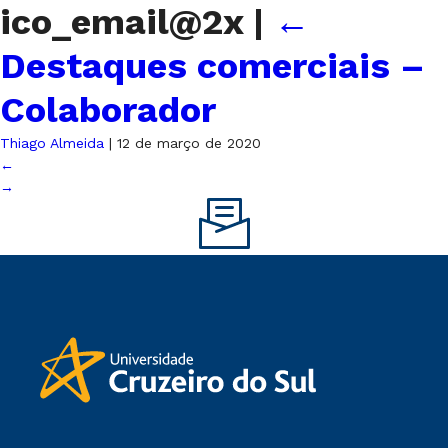
ico_email@2x
|
←
Destaques comerciais –
Colaborador
Thiago Almeida
|
12 de março de 2020
←
→