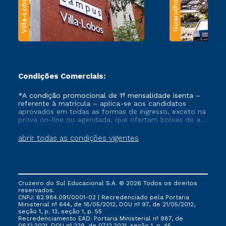
Villa-Lobos
Guarulhos
Condições Comerciais:
*A condição promocional de 1ª mensalidade isenta –
referente à matrícula – aplica-se aos candidatos
aprovados em todas as formas de ingresso, exceto na
prova on-line ou agendada, que ofertam bolsas de até
50% de desconto, ambos ingressantes no semestre
vigente, que ainda não tenham efetivado e/ou não
abrir todas as condições vigentes
tenham cancelado ou trancado sua matrícula em uma
das Instituições da Cruzeiro do Sul Educacional, no
período de um ano. Tais condições não se aplicam
aos cursos de Medicina, e também para matriculados
via FIES, Prouni e outros programas governamentais, e
Cruzeiro do Sul Educacional S.A. © 2026 Todos os direitos
não se acumula com nenhuma outra campanha
reservados.
ofertada pela Instituição.
CNPJ: 62.984.091/0001-02 | Recredenciado pela Portaria
Ministerial nº 644, de 18/05/2012, DOU nº 97, de 21/05/2012,
seção 1, p. 13, seção 1, p. 55
Recredenciamento EAD: Portaria Ministerial nº 987, de
06.12.2021, DOU nº 229, de 07.12.2021, seção 1, p. 45