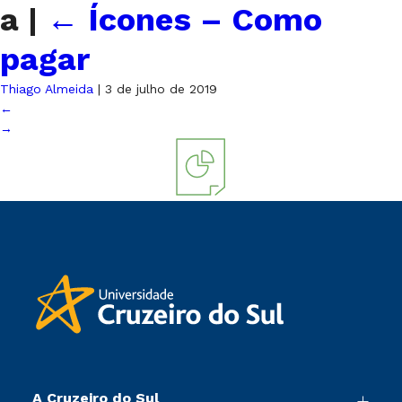
a
|
←
Ícones – Como
pagar
Thiago Almeida
|
3 de julho de 2019
←
→
A Cruzeiro do Sul