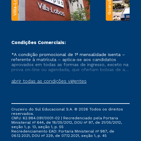
Villa-Lobos
Guarulhos
Condições Comerciais:
*A condição promocional de 1ª mensalidade isenta –
referente à matrícula – aplica-se aos candidatos
aprovados em todas as formas de ingresso, exceto na
prova on-line ou agendada, que ofertam bolsas de até
50% de desconto, ambos ingressantes no semestre
vigente, que ainda não tenham efetivado e/ou não
abrir todas as condições vigentes
tenham cancelado ou trancado sua matrícula em uma
das Instituições da Cruzeiro do Sul Educacional, no
período de um ano. Tais condições não se aplicam
aos cursos de Medicina, e também para matriculados
via FIES, Prouni e outros programas governamentais, e
Cruzeiro do Sul Educacional S.A. © 2026 Todos os direitos
não se acumula com nenhuma outra campanha
reservados.
ofertada pela Instituição.
CNPJ: 62.984.091/0001-02 | Recredenciado pela Portaria
Ministerial nº 644, de 18/05/2012, DOU nº 97, de 21/05/2012,
seção 1, p. 13, seção 1, p. 55
Recredenciamento EAD: Portaria Ministerial nº 987, de
06.12.2021, DOU nº 229, de 07.12.2021, seção 1, p. 45