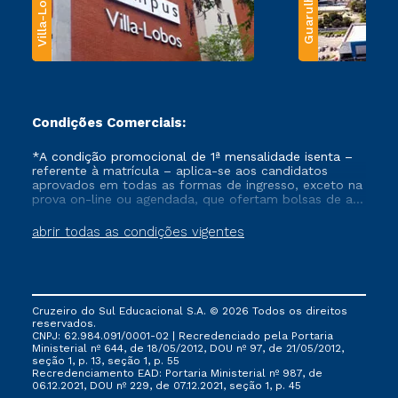
Villa-Lobos
Guarulhos
Condições Comerciais:
*A condição promocional de 1ª mensalidade isenta –
referente à matrícula – aplica-se aos candidatos
aprovados em todas as formas de ingresso, exceto na
prova on-line ou agendada, que ofertam bolsas de até
50% de desconto, ambos ingressantes no semestre
vigente, que ainda não tenham efetivado e/ou não
abrir todas as condições vigentes
tenham cancelado ou trancado sua matrícula em uma
das Instituições da Cruzeiro do Sul Educacional, no
período de um ano. Tais condições não se aplicam
aos cursos de Medicina, e também para matriculados
via FIES, Prouni e outros programas governamentais, e
Cruzeiro do Sul Educacional S.A. © 2026 Todos os direitos
não se acumula com nenhuma outra campanha
reservados.
ofertada pela Instituição.
CNPJ: 62.984.091/0001-02 | Recredenciado pela Portaria
Ministerial nº 644, de 18/05/2012, DOU nº 97, de 21/05/2012,
seção 1, p. 13, seção 1, p. 55
Recredenciamento EAD: Portaria Ministerial nº 987, de
06.12.2021, DOU nº 229, de 07.12.2021, seção 1, p. 45