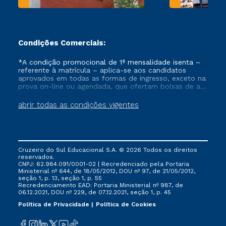
Condições Comerciais:
*A condição promocional de 1ª mensalidade isenta –
referente à matrícula – aplica-se aos candidatos
aprovados em todas as formas de ingresso, exceto na
prova on-line ou agendada, que ofertam bolsas de até
50% de desconto, ambos ingressantes no semestre
vigente, que ainda não tenham efetivado e/ou não
abrir todas as condições vigentes
tenham cancelado ou trancado sua matrícula em uma
das Instituições da Cruzeiro do Sul Educacional, no
período de um ano. Tais condições não se aplicam
aos cursos de Medicina, e também para matriculados
via FIES, Prouni e outros programas governamentais, e
Cruzeiro do Sul Educacional S.A. © 2026 Todos os direitos
não se acumula com nenhuma outra campanha
reservados.
ofertada pela Instituição.
CNPJ: 62.984.091/0001-02 | Recredenciado pela Portaria
Ministerial nº 644, de 18/05/2012, DOU nº 97, de 21/05/2012,
seção 1, p. 13, seção 1, p. 55
Recredenciamento EAD: Portaria Ministerial nº 987, de
06.12.2021, DOU nº 229, de 07.12.2021, seção 1, p. 45
Política de Privacidade
Política de Cookies