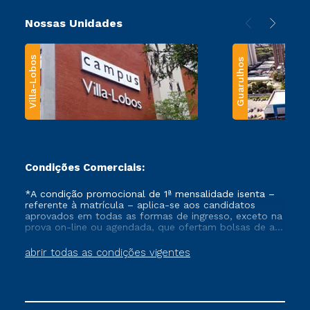
Nossas Unidades
Villa-Lobos
Guarulhos
Condições Comerciais:
*A condição promocional de 1ª mensalidade isenta –
referente à matrícula – aplica-se aos candidatos
aprovados em todas as formas de ingresso, exceto na
prova on-line ou agendada, que ofertam bolsas de até
50% de desconto, ambos ingressantes no semestre
vigente, que ainda não tenham efetivado e/ou não
abrir todas as condições vigentes
tenham cancelado ou trancado sua matrícula em uma
das Instituições da Cruzeiro do Sul Educacional, no
período de um ano. Tais condições não se aplicam
aos cursos de Medicina, e também para matriculados
via FIES, Prouni e outros programas governamentais, e