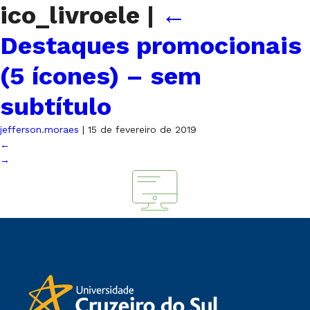
ico_livroele
|
←
Destaques promocionais
(5 ícones) – sem
subtítulo
jefferson.moraes
|
15 de fevereiro de 2019
←
→