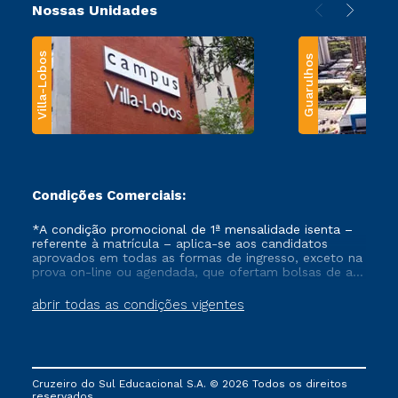
Nossas Unidades
Villa-Lobos
Guarulhos
Condições Comerciais:
*A condição promocional de 1ª mensalidade isenta –
referente à matrícula – aplica-se aos candidatos
aprovados em todas as formas de ingresso, exceto na
prova on-line ou agendada, que ofertam bolsas de até
50% de desconto, ambos ingressantes no semestre
vigente, que ainda não tenham efetivado e/ou não
abrir todas as condições vigentes
tenham cancelado ou trancado sua matrícula em uma
das Instituições da Cruzeiro do Sul Educacional, no
período de um ano. Tais condições não se aplicam
aos cursos de Medicina, e também para matriculados
via FIES, Prouni e outros programas governamentais, e
Cruzeiro do Sul Educacional S.A. © 2026 Todos os direitos
não se acumula com nenhuma outra campanha
reservados.