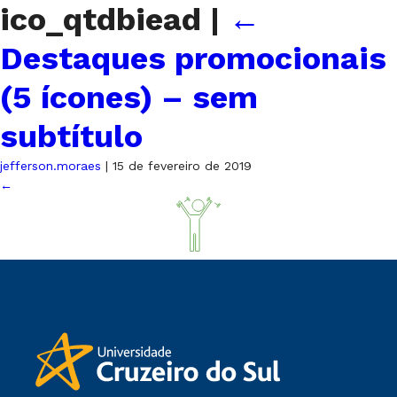
ico_qtdbiead
|
←
Destaques promocionais
(5 ícones) – sem
subtítulo
jefferson.moraes
|
15 de fevereiro de 2019
←