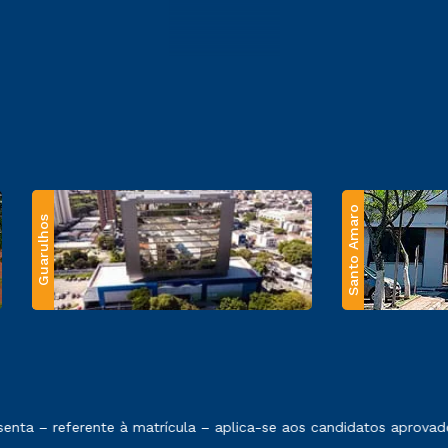
Santo Amaro
Guarulhos
 exposto no contrato de prestação de serviços.
nta – referente à matrícula – aplica-se aos candidatos aprovad