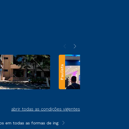
Paulista
abrir todas as condições vigentes
os em todas as formas de ingresso, exceto na prova on-line ou a
**Semipresencial e EAD são formato