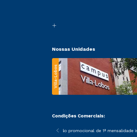
Nossas Unidades
Villa-Lobos
Condições Comerciais:
 poderão sofrer alterações nos períodos de rematrícula conforme
*A condição promocional de 1ª mensalidade ise