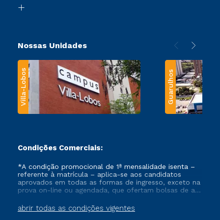
Biblioteca
Transferência
Nossas Unidades
Villa-Lobos
Guarulhos
Condições Comerciais:
*A condição promocional de 1ª mensalidade isenta –
referente à matrícula – aplica-se aos candidatos
aprovados em todas as formas de ingresso, exceto na
prova on-line ou agendada, que ofertam bolsas de até
50% de desconto, ambos ingressantes no semestre
vigente, que ainda não tenham efetivado e/ou não
abrir todas as condições vigentes
tenham cancelado ou trancado sua matrícula em uma