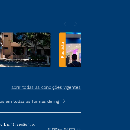
Paulista
abrir todas as condições vigentes
 em todas as formas de ingresso, exceto na prova on-line ou ag
**Semipresencial e EAD são formato
1, p. 13, seção 1, p.