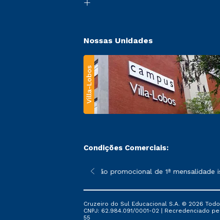
Nossas Unidades
Villa-Lobos
Condições Comerciais:
 poderão sofrer alterações nos períodos de rematrícula conforme
*A condição promocional de 1ª mensalidade isen
Cruzeiro do Sul Educacional S.A. © 2026 Todo
CNPJ: 62.984.091/0001-02 | Recredenciado pela 
55